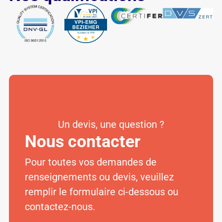
Un devis, une question ?
Nous contacter
Pour toutes vos demandes de
renseignements ou devis, veuillez
remplir le formulaire ci-dessous ou
contactez-nous.