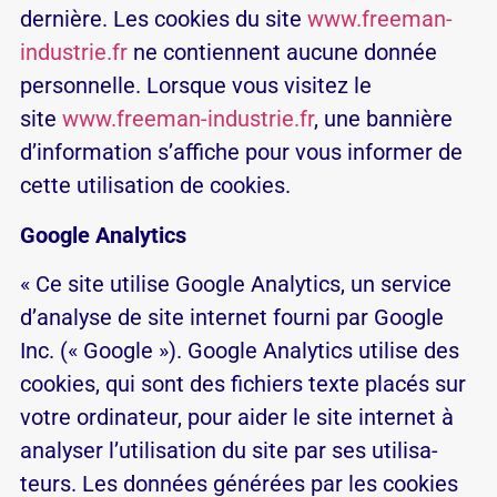
dernière. Les cookies du site
www.freeman-
industrie.fr
ne contiennent aucune donnée
personnelle. Lorsque vous visitez le
site
www.freeman-industrie.fr
, une bannière
d’information s’affiche pour vous informer de
cette utilisation de cookies.
Google Ana­ly­tics
« Ce site uti­lise Google Ana­ly­tics, un ser­vice
d’a­na­lyse de site in­ternet fourni par Google
Inc. (« Google »). Google Ana­ly­tics uti­lise des
co­okies, qui sont des fi­chiers texte placés sur
votre or­di­na­teur, pour aider le site in­ternet à
ana­lyser l’u­ti­li­sa­tion du site par ses uti­li­sa­
teurs. Les don­nées gé­né­rées par les co­okies