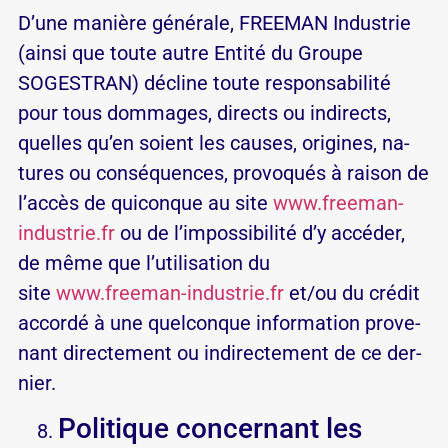
D’une ma­nière gé­né­rale, FREEMAN Industrie
(ainsi que toute autre En­tité du Groupe
SOGESTRAN) dé­cline toute res­pon­sa­bi­lité
pour tous dom­mages, di­rects ou in­di­rects,
quelles qu’en soient les causes, ori­gines, na­
tures ou consé­quences, pro­vo­qués à raison de
l’accès de qui­conque au site
www.freeman-
industrie.fr
ou de l’im­pos­si­bi­lité d’y ac­céder,
de même que l’u­ti­li­sa­tion du
site
www.freeman-industrie.fr
et/​ou du crédit
ac­cordé à une quel­conque in­for­ma­tion pro­ve­
nant di­rec­te­ment ou in­di­rec­te­ment de ce der­
nier.
Politique concernant les