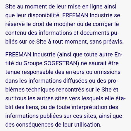
Site au mo­ment de leur mise en ligne ainsi
que leur dis­po­ni­bi­lité. FREEMAN Industrie se
ré­serve le droit de mo­di­fier ou de cor­riger le
contenu des in­for­ma­tions et do­cu­ments pu­
bliés sur ce Site à tout mo­ment, sans pré­avis.
FREEMAN Industrie (ainsi que toute autre En­
tité du Groupe SOGESTRAN) ne sau­rait être
tenue res­pon­sable des er­reurs ou omis­sions
dans les in­for­ma­tions dif­fu­sées ou des pro­
blèmes tech­niques ren­con­trés sur le Site et
sur tous les autres sites vers les­quels elle éta­
blit des liens, ou de toute in­ter­pré­ta­tion des
in­for­ma­tions pu­bliées sur ces sites, ainsi que
des consé­quences de leur uti­li­sa­tion.