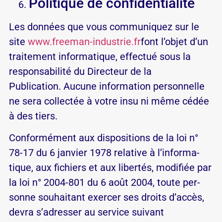
Politique de confidentialité
Les données que vous communiquez sur le
site
www.freeman-industrie.fr
font l’objet d’un
traitement informatique, effectué sous la
responsabilité du Directeur de la
Publication. Aucune information personnelle
ne sera collectée à votre insu ni même cédée
à des tiers.
Confor­mé­ment aux dis­po­si­tions de la loi n°
78-17 du 6 jan­vier 1978 re­la­tive à l’­in­for­ma­
tique, aux fi­chiers et aux li­bertés, mo­di­fiée par
la loi n° 2004-801 du 6 août 2004, toute per­
sonne sou­hai­tant exercer ses droits d’accès,
devra s’a­dresser au ser­vice sui­vant