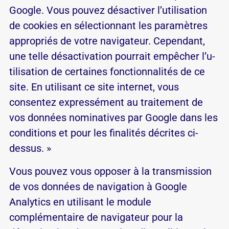
Google. Vous pouvez désac­tiver l’u­ti­li­sa­tion
de co­okies en sé­lec­tion­nant les pa­ra­mètres
ap­pro­priés de votre na­vi­ga­teur. Ce­pen­dant,
une telle désac­ti­va­tion pour­rait em­pê­cher l’u­
ti­li­sa­tion de cer­taines fonc­tion­na­lités de ce
site. En uti­li­sant ce site in­ternet, vous
consentez ex­pres­sé­ment au trai­te­ment de
vos don­nées no­mi­na­tives par Google dans les
condi­tions et pour les fi­na­lités dé­crites ci-
dessus. »
Vous pouvez vous opposer à la transmission
de vos données de navigation à Google
Analytics en utilisant le module
complémentaire de navigateur pour la